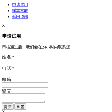
申请试用
样本索取
返回顶部
X
申请试用
审核通过后，我们会在24小时内联系您
姓 名
*
电 话
*
邮 箱
留 言
提 交
重 置
X