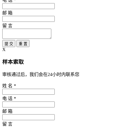
电 话
*
邮 箱
留 言
提 交
重 置
X
样本索取
审核通过后，我们会在24小时内联系您
姓 名
*
电 话
*
邮 箱
留 言