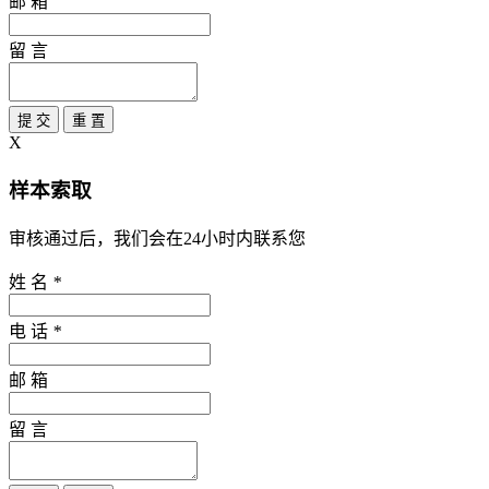
邮 箱
留 言
提 交
重 置
X
样本索取
审核通过后，我们会在24小时内联系您
姓 名
*
电 话
*
邮 箱
留 言